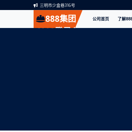
三明市少盒巷316号
888集团
公司首页
了解88
6008登录入
口·(中国)集
团