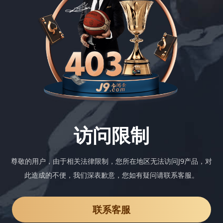
访问限制
尊敬的用户，由于相关法律限制，您所在地区无法访问J9产品，对
此造成的不便，我们深表歉意，您如有疑问请联系客服。
联系客服