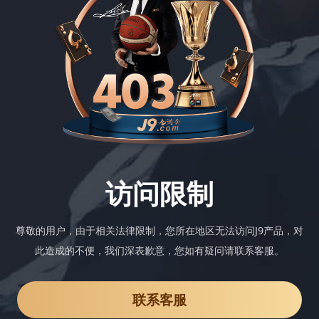
访问限制
尊敬的用户，由于相关法律限制，您所在地区无法访问J9产品，对
此造成的不便，我们深表歉意，您如有疑问请联系客服。
联系客服